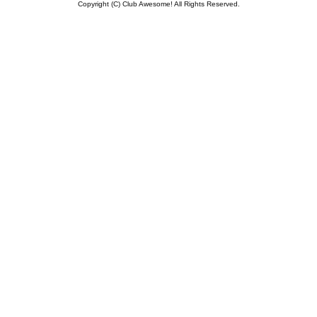
Copyright (C)
Club Awesome!
All Rights Reserved.